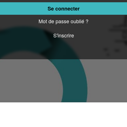
méro
Se connecter
éphone
Mot de passe oublié ?
S'inscrire
 réservations
Mon compte
velle réservation
Mes données personnelles
 réservations