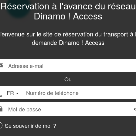
Réservation à l'avance du réseau
Dinamo ! Access
ienvenue sur le site de réservation du transport à 
demande Dinamo ! Access
resse
ur
us
l
necter,
Ou
seigner
Numéro
FR
re
de
resse
téléphone
t
l
sse
Se souvenir de moi ?
re