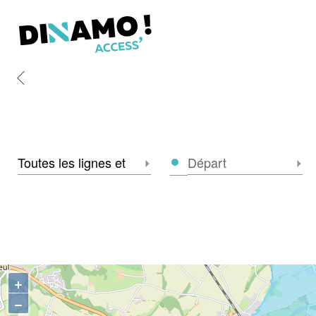
Retour
Accueil
Zone
Départ
Sélectionner la zone
Séle
+
−